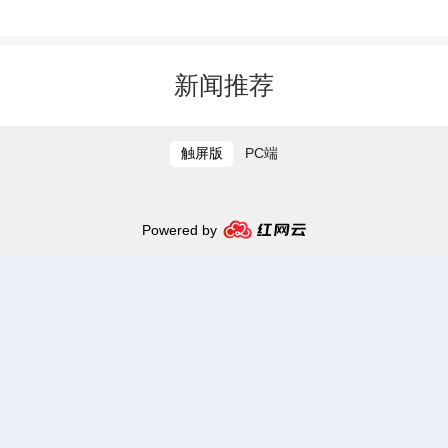
义和“中国梦”宣传教育体现到作品创意表
现之中，重点做好八个方面选题：
新闻推荐
⑴理想信念。大力宣传人民有信
触屏版
PC端
仰、民族有希望、国家有力量，引导人
们坚定道路自信、理论自信、制度自
Powered by
信，让理想信念的明灯永远在各族人民
心中闪亮。
⑵法治精神。弘扬社会主义法治理
念、法治精神，培育社会主义法治文