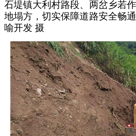
石堤镇大利村路段、两岔乡若
地塌方，切实保障道路安全畅
喻开发 摄