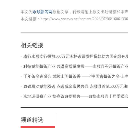
本文为
永顺新闻网
原创文章，转载请附上原文出处链接和本
本文链接：
https://www.ysnews.net/content/2026/07/06/16061336
相关链接
农行永顺支行投放500万元湘林碳票质押贷款助力国企绿色
科技赋能莓茶产业 共谋高质量发展——永顺县召开莓茶产
千年茶乡逢盛会 武陵山间莓茶香 ——“中国古莓茶之乡·土生
政银联动赋能双碳 点碳成金富民兴县 永顺县首笔500万元
实地调研察产业 协商议政促振兴——政协永顺县十届委员
频道精选