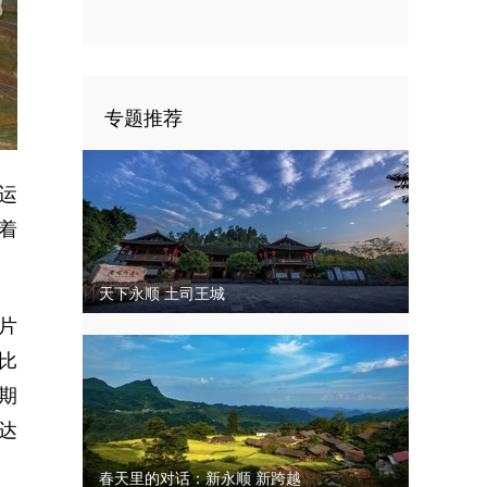
四次代表大会闭幕
专题推荐
运
着
天下永顺 土司王城
片
比
期
达
春天里的对话：新永顺 新跨越