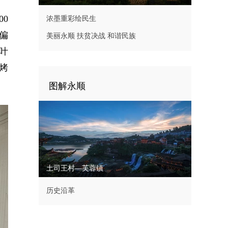
0
浓墨重彩绘民生
偏
美丽永顺 扶贫决战 和谐民族
叶
烤
图解永顺
土司王村—芙蓉镇
历史沿革