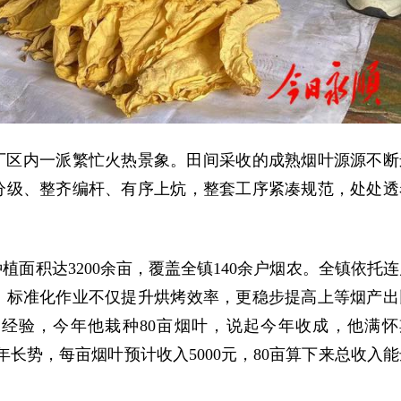
厂区内一派繁忙火热景象。田间采收的成熟烟叶源源不断
分级、整齐编杆、有序上炕，整套工序紧凑规范，处处透
面积达3200余亩，覆盖全镇140余户烟农。全镇依托连
，标准化作业不仅提升烘烤效率，更稳步提高上等烟产出
经验，今年他栽种80亩烟叶，说起今年收成，他满怀
长势，每亩烟叶预计收入5000元，80亩算下来总收入能