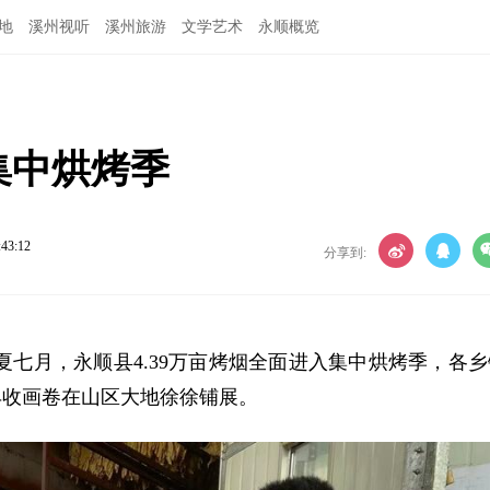
地
溪州视听
溪州旅游
文学艺术
永顺概览
集中烘烤季
:43:12
分享到:
夏七月，永顺县4.39万亩烤烟全面进入集中烘烤季，各乡
丰收画卷在山区大地徐徐铺展。