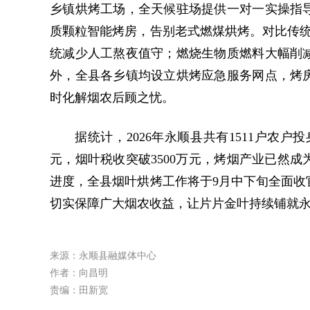
乡镇烘烤工场，全天候驻场提供一对一实操指
质颗粒智能烤房，告别老式燃煤烘烤。对比传统
统减少人工熬夜值守；燃烧生物质燃料大幅削
外，全县各乡镇均设立烘烤应急服务网点，烤房
时化解烟农后顾之忧。
据统计，2026年永顺县共有1511户农户
元，烟叶税收突破3500万元，烤烟产业已然
进度，全县烟叶烘烤工作将于9月中下旬全面收
切实保障广大烟农收益，让片片金叶持续铺就
来源：永顺县融媒体中心
作者：向昌明
责编：田新宽