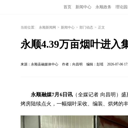
首页
新闻中心
永顺政务
理论园
当前位置:
永顺新闻网
>
新闻中心
>
部门动态
>
正文
永顺4.39万亩烟叶进入
来源：永顺县融媒体中心
作者：向昌明
编辑：彭瑶
2026-07-06 17
永顺融媒7月6日讯
（全媒记者 向昌明）盛
烤房陆续点火，一幅烟叶采收、编装、烘烤的