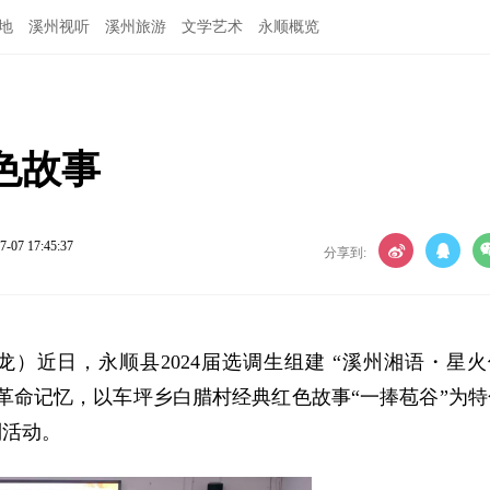
地
溪州视听
溪州旅游
文学艺术
永顺概览
色故事
7-07 17:45:37
分享到:
龙）近日，永顺县2024届选调生组建 “溪州湘语・星火
革命记忆，以车坪乡白腊村经典红色故事“一捧苞谷”为特
列活动。