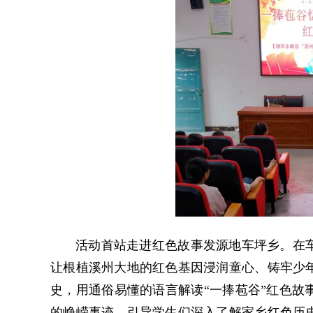
活动首站走进红色故事发源地车坪乡。在车
让根植溪州大地的红色基因浸润童心、铸牢少
史，用通俗易懂的语言解读“一捧苞谷”红色故
的峥嵘事迹，引导学生们深入了解家乡红色历