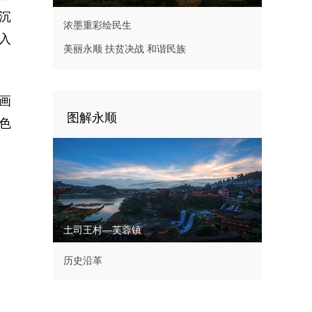
沉
浓墨重彩绘民生
入
美丽永顺 扶贫决战 和谐民族
画
图解永顺
色
土司王村—芙蓉镇
历史沿革