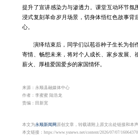
提升了宣讲感染力与渗透力。课堂互动环节氛围
浸式复刻革命岁月场景，切身体悟红色故事背
心。
演绎结束后，同学们以苞谷种子生长为创
寄情、畅想未来，将对个人成长、家乡发展、
薪火、厚植爱国爱乡的家国情怀。
来源：永顺县融媒体中心
作者：李蜜蜜 陆浩龙
责编：田新宽
本文为
永顺新闻网
原创文章，转载请附上原文出处链接和本
本文链接：
https://www.ysnews.net/content/2026/07/07/16064370