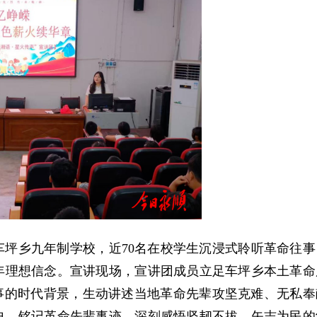
坪乡九年制学校，近70名在校学生沉浸式聆听革命往事
年理想信念。宣讲现场，宣讲团成员立足车坪乡本土革命
事的时代背景，生动讲述当地革命先辈攻坚克难、无私奉
史、铭记革命先辈事迹，深刻感悟坚韧不拔、矢志为民的