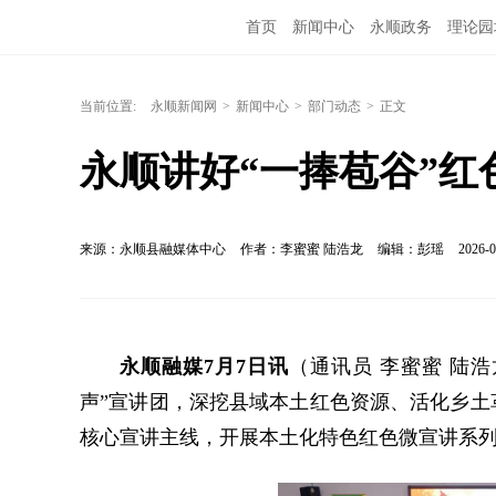
首页
新闻中心
永顺政务
理论园
当前位置:
永顺新闻网
>
新闻中心
>
部门动态
>
正文
永顺讲好“一捧苞谷”红
来源：永顺县融媒体中心
作者：李蜜蜜 陆浩龙
编辑：彭瑶
2026-0
永顺融媒7月7日讯
（通讯员 李蜜蜜 陆浩
声”宣讲团，深挖县域本土红色资源、活化乡土
核心宣讲主线，开展本土化特色红色微宣讲系