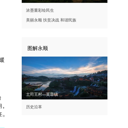
浓墨重彩绘民生
美丽永顺 扶贫决战 和谐民族
图解永顺
暖
土司王村—芙蓉镇
历史沿革