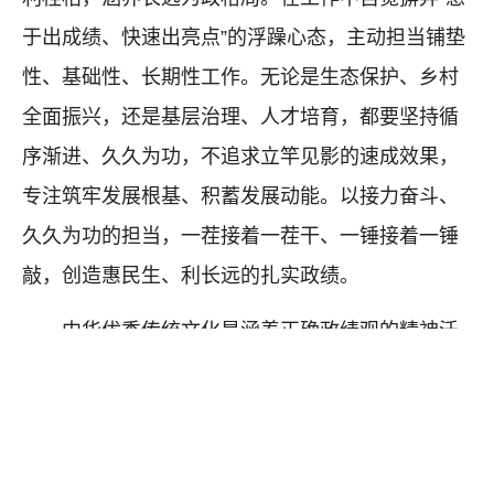
于出成绩、快速出亮点”的浮躁心态，主动担当铺垫
性、基础性、长期性工作。无论是生态保护、乡村
全面振兴，还是基层治理、人才培育，都要坚持循
序渐进、久久为功，不追求立竿见影的速成效果，
专注筑牢发展根基、积蓄发展动能。以接力奋斗、
久久为功的担当，一茬接着一茬干、一锤接着一锤
敲，创造惠民生、利长远的扎实政绩。
中华优秀传统文化是涵养正确政绩观的精神沃
土。广大党员干部当善于汲古润今，做到知行合
一，从传统为政智慧中汲取初心力量、实干力量，
端正政绩导向、砥砺干事作风，以纯粹初心、务实
担当、长远视野，书写新时代为民造福的优异答