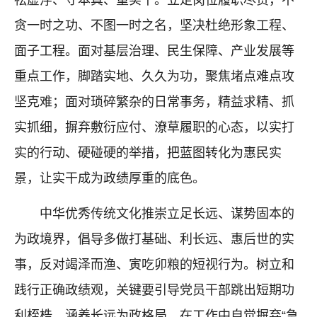
祛虚浮、守本真、重实干。立足岗位履职尽责，不
贪一时之功、不图一时之名，坚决杜绝形象工程、
面子工程。面对基层治理、民生保障、产业发展等
重点工作，脚踏实地、久久为功，聚焦堵点难点攻
坚克难；面对琐碎繁杂的日常事务，精益求精、抓
实抓细，摒弃敷衍应付、潦草履职的心态，以实打
实的行动、硬碰硬的举措，把蓝图转化为惠民实
景，让实干成为政绩厚重的底色。
中华优秀传统文化推崇立足长远、谋势固本的
为政境界，倡导多做打基础、利长远、惠后世的实
事，反对竭泽而渔、寅吃卯粮的短视行为。树立和
践行正确政绩观，关键要引导党员干部跳出短期功
利桎梏，涵养长远为政格局。在工作中自觉摒弃“急