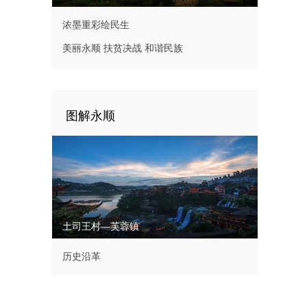
浓墨重彩绘民生
美丽永顺 扶贫决战 和谐民族
图解永顺
土司王村—芙蓉镇
历史沿革