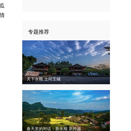
瓜
四次代表大会闭幕
情
专题推荐
天下永顺 土司王城
春天里的对话：新永顺 新跨越