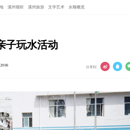
地
溪州视听
溪州旅游
文学艺术
永顺概览
亲子玩水活动
:29:06
分享到: