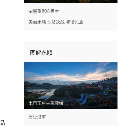
浓墨重彩绘民生
美丽永顺 扶贫决战 和谐民族
图解永顺
土司王村—芙蓉镇
历史沿革
品