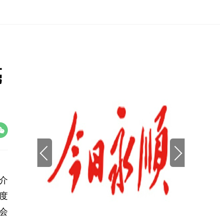
亮
介
度
会