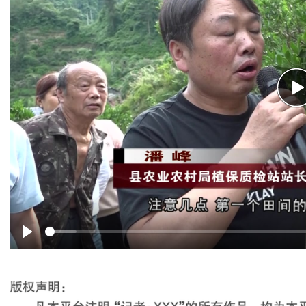
P
Play