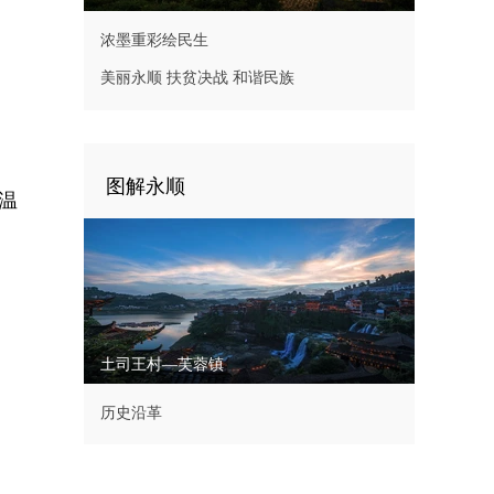
浓墨重彩绘民生
美丽永顺 扶贫决战 和谐民族
图解永顺
温
土司王村—芙蓉镇
历史沿革