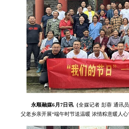
永顺融媒6月7日讯（
全媒记者 彭蓉 通讯
父老乡亲开展“端午时节送温暖 浓情粽意暖人心