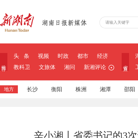
头 条
视频
时政
都市
经济
推 荐
省 直
教科卫
文旅体
湘问
新湘评论
长沙
衡阳
株洲
湘潭
邵阳
地方
辛小湘丨省委书记的3次