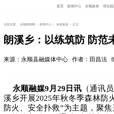
首页
新闻中心
永顺政务
理论园
当前位置:
永顺新闻网
>
新闻中心
>
乡镇速递
>
正文
朗溪乡：以练筑防 防范未
来源：永顺县融媒体中心
作者：田昌法
永顺融媒9月29日讯
（通讯员
溪乡开展2025年秋冬季森林防
防火、安全扑救”为主题，聚