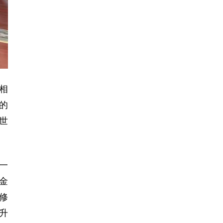
相
的
世
一
金
修
升