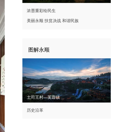
浓墨重彩绘民生
美丽永顺 扶贫决战 和谐民族
图解永顺
土司王村—芙蓉镇
历史沿革