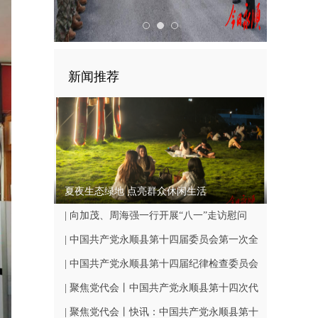
新闻推荐
夏夜生态绿地 点亮群众休闲生活
| 向加茂、周海强一行开展“八一”走访慰问
| 中国共产党永顺县第十四届委员会第一次全
体会议召开
| 中国共产党永顺县第十四届纪律检查委员会
第一次全体会议召开
| 聚焦党代会丨中国共产党永顺县第十四次代
表大会闭幕
| 聚焦党代会丨快讯：中国共产党永顺县第十