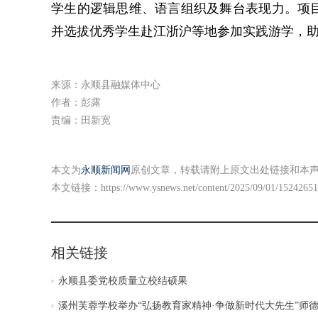
学生的逻辑思维、语言组织及舞台表现力。项
并选拔优秀学生赴江浙沪等地参加实践游学，
来源：永顺县融媒体中心
作者：彭露
责编：田新宽
本文为
永顺新闻网
原创文章，转载请附上原文出处链接和本
本文链接：
https://www.ysnews.net/content/2025/09/01/15242651
相关链接
永顺县委党校质量立校结硕果
溪州芙蓉学校举办“弘扬教育家精神·争做新时代大先生”师