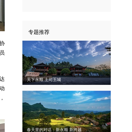
四次代表大会闭幕
专题推荐
协
员
达
天下永顺 土司王城
动
，
春天里的对话：新永顺 新跨越