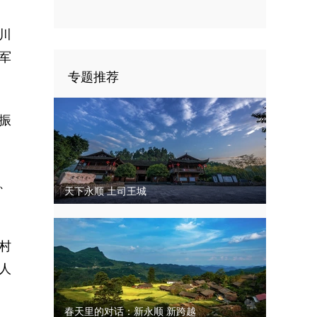
四次代表大会闭幕
川
军
专题推荐
振
、
天下永顺 土司王城
村
人
春天里的对话：新永顺 新跨越