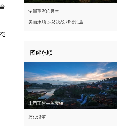
全
浓墨重彩绘民生
美丽永顺 扶贫决战 和谐民族
态
图解永顺
土司王村—芙蓉镇
历史沿革