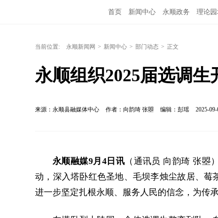
首页
新闻中心
永顺政务
理论园
当前位置:
永顺新闻网
>
新闻中心
>
部门动态
>
正文
永顺组织2025届选调
来源：永顺县融媒体中心
作者：向韵琦 张曌
编辑：彭瑶
2025-09-
永顺融媒9月4日讯
（通讯员 向韵琦 张曌
动，深入塔卧红色圣地、毛坝李烛尘故居、莓
进一步坚定扎根永顺、服务人民的信念，为传