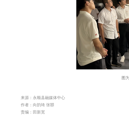
图
来源：永顺县融媒体中心
作者：向韵琦 张曌
责编：田新宽