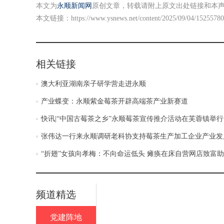
本文为
永顺新闻网
原创文章，转载请附上原文出处链接和本
本文链接：
https://www.ysnews.net/content/2025/09/04/15255780
相关链接
澳大利亚湖南亲子研学营走进永顺
产业蝶变：永顺紫金莓茶开辟高端茶产业新赛道
快讯|“中国古莓茶之乡”永顺莓茶宣传推介活动在芙蓉镇举行
张伟达一行来永顺调研老科协支持莓茶生产加工企业产业发
“折翅”女孩向孝梅：不向命运低头 瘫痪在床自营网店致富
频道精选
党建阵地