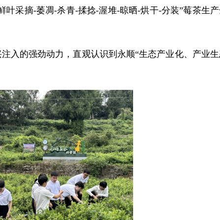
采摘-萎凋-杀青-揉捻-渥堆-晾晒-烘干-分装”莓茶生产
注入的强劲动力，直观认识到永顺“生态产业化、产业生