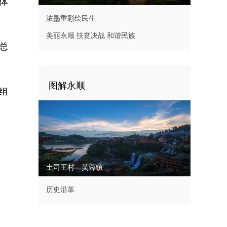
体
浓墨重彩绘民生
美丽永顺 扶贫决战 和谐民族
总
图解永顺
组
土司王村—芙蓉镇
历史沿革