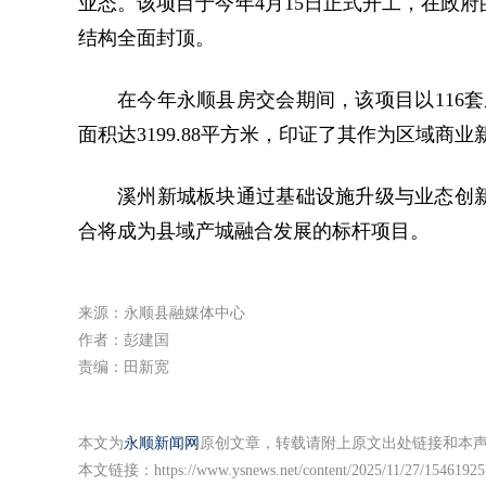
业态。该项目于今年4月15日正式开工，在政
结构全面封顶。
在今年永顺县房交会期间，该项目以116套
面积达3199.88平方米，印证了其作为区域商
溪州新城板块通过基础设施升级与业态创
合将成为县域产城融合发展的标杆项目。
来源：永顺县融媒体中心
作者：彭建国
责编：田新宽
本文为
永顺新闻网
原创文章，转载请附上原文出处链接和本
本文链接：
https://www.ysnews.net/content/2025/11/27/15461925