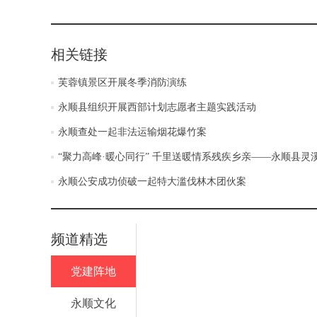
相关链接
芙蓉镇景区开展冬季消防演练
永顺县组织开展西部计划志愿者主题实践活动
永顺查处一起非法运输烟花爆竹案
“聚力高峰·暖心同行” 千里送暖情系残疾乡亲——永顺县
永顺公安成功侦破一起特大滥伐林木团伙案
频道精选
党建阵地
永顺文化