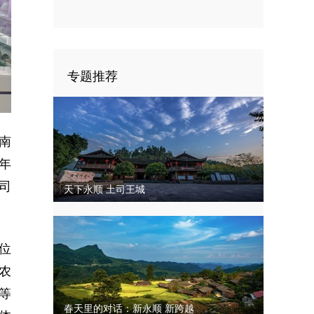
四次代表大会闭幕
专题推荐
南
年
司
天下永顺 土司王城
位
农
等
春天里的对话：新永顺 新跨越