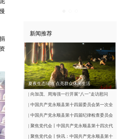
泥
慢
新闻推荐
捐
资
夏夜生态绿地 点亮群众休闲生活
| 向加茂、周海强一行开展“八一”走访慰问
| 中国共产党永顺县第十四届委员会第一次全
体会议召开
| 中国共产党永顺县第十四届纪律检查委员会
第一次全体会议召开
| 聚焦党代会丨中国共产党永顺县第十四次代
表大会闭幕
| 聚焦党代会丨快讯：中国共产党永顺县第十