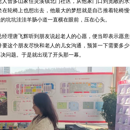
疾老人曾多山家住灵溪镇北门社区，从他家门口到宽敞的水
坐在轮椅上也想出去，他最大的梦想就是自己推着轮椅慢
长的坑坑洼洼羊肠小道一直横在眼前，压在心头。
总经理唐飞辉听到朋友说起老人的心愿，便当即表示愿意
并要这个朋友尽快和老人的儿女沟通，预算一下需要多少
解决问题。于是就出现了开头那一幕。