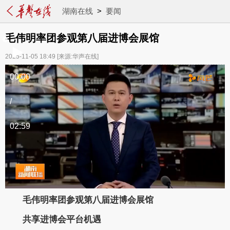
湖南在线
>
要闻
毛伟明率团参观第八届进博会展馆
2025-11-05 18:49
[来源:华声在线]
00:00
/
02:59
毛伟明率团参观第
八
届进博会
展馆
共享进博会平台机遇