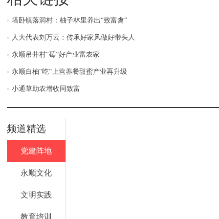
塔卧镇落洞村：柚子林里养出“致富禽”
人大代表刘万云：传承好家风做好带头人
永顺吊井村“莓”好产业富农家
永顺白柚“吃”上营养餐甜蜜产业再升级
小通草助农增收同致富
频道精选
党建阵地
永顺文化
文明实践
教育培训