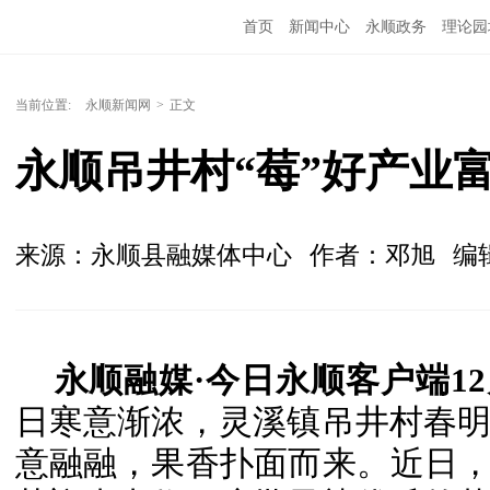
首页
新闻中心
永顺政务
理论园
当前位置:
永顺新闻网
>
正文
永顺吊井村“莓”好产业
来源：永顺县融媒体中心
作者：邓旭
编
永顺融媒·今日永顺客户端12
日寒意渐浓，灵溪镇吊井村春
意融融，果香扑面而来。近日，