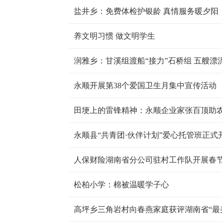
盐井乡：免费体检护银龄 真情服务暖夕阳
养文明习惯 做文明学生
润雅乡：甘溪组渡船“接力”石桥组 五艘漂
永顺开展第38个爱国卫生月集中宣传活动
田埂上的雷锋精神：永顺企业家张百顶助
永顺县“共青团·伙伴计划”爱心托管班正式
人保财险湖南省分公司驻村工作队开展春
松柏小学：棉被温暖学子心
高坪乡三角岩村向春燕家庭获评湖南省“最