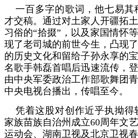
一百多字的歌词，他七易其
才交稿。通过对
土家人
开疆拓
习俗的“拾掇”，以及家国情怀等
现了老司城的前世今生，凸现
的历史文化和留给子孙永享的
名歌手韩磊首唱后迅速流传，
由中央军委政治工作部歌舞团
中央电视台播出，传唱至今。
凭着这股对创作近乎执拗得
家族苗族自治州成立60周年文
运动会、湖南卫视及北京卫视春